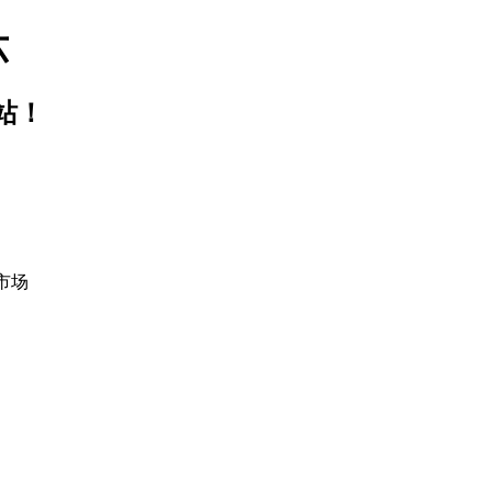
六
站！
市场